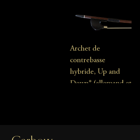
Archet de
contrebasse
hybride, Up and
Down® (allemand et
français)
1600 €