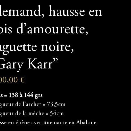
llemand, hausse en
ois d’amourette,
aguette noire,
Gary Karr”
00,00
€
s = 138 à 144 grs
ueur de l’archet = 73,5cm
gueur de la mèche = 54cm
se en ébène avec une nacre en Abalone