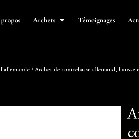
 propos
Archets
Témoignages
Act
 l'allemande
/ Archet de contrebasse allemand, hausse e
A
c