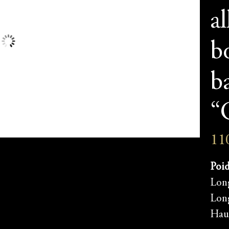
a
b
b
“
11
Poid
Long
Lon
Haus