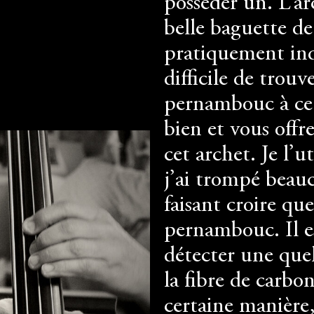
posséder un. L’a
belle baguette d
pratiquement inde
difficile de trou
pernambouc à ce 
bien et vous offre
cet archet. Je l’u
j’ai trompé beau
faisant croire que
pernambouc. Il es
détecter une que
la fibre de carbo
certaine manière,